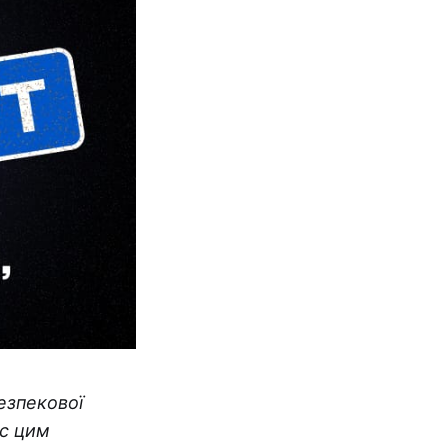
езпекової
ас цим