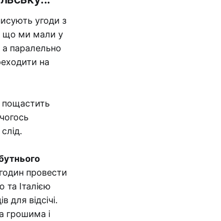
исують угоди з
, що ми мали у
 а паралельно
реходити на
к пощастить
 чогось
 слід.
йбутнього
 годин провести
ю та Італією
в для відсічі.
а грошима і