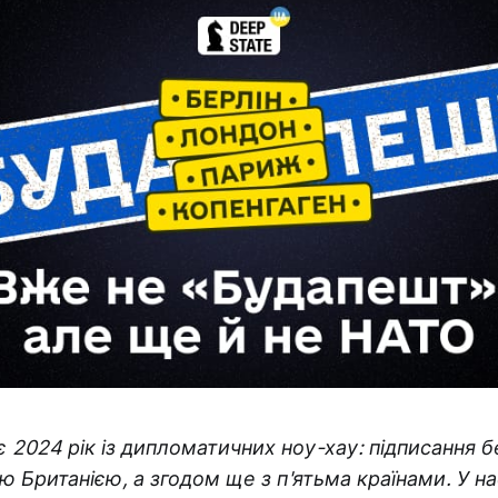
є 2024 рік із дипломатичних ноу-хау: підписання б
ю Британією, а згодом ще з п'ятьма країнами. У н