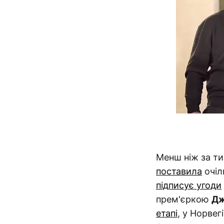
Менш ніж за ти
поставила
очіл
підписує угоди
прем'єркою
Дж
етапі
, у Норвег