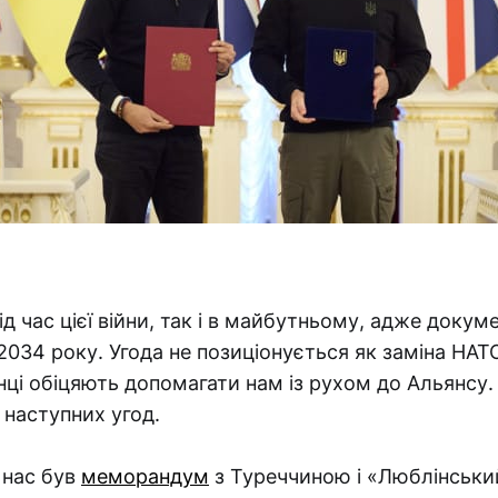
ід час цієї війни, так і в майбутньому, адже докум
 2034 року. Угода не позиціонується як заміна НАТО
нці обіцяють допомагати нам із рухом до Альянсу.
 наступних угод.
в нас був
меморандум
з Туреччиною і «Люблінськи