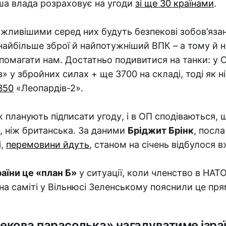
ша влада розраховує на угоди
зі ще 30 країнами
.
ажливішими серед них будуть безпекові зобов’яза
найбільше зброї й найпотужніший ВПК – а тому й 
помагати нам. Достатньо подивитися на танки: у
» у збройних силах + ще 3700 на складі, тоді як н
350
«Леопардів-2».
 планують підписати угоду, і в ОП сподіваються,
, ніж британська. За даними
Бріджит Брінк
, посл
і,
перемовини йдуть
, станом на січень відбулося 
раїни це «план Б»
у ситуації, коли членство в НАТ
на саміті у Вільнюсі Зеленському пояснили це пр
екова парасолька» нагадуватиме ізраї