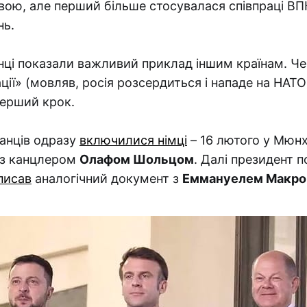
ою, але перший більше стосувалася співпраці ВПК
нь.
ці показали важливий приклад іншим країнам. Чер
ції» (мовляв, росія розсердиться і нападе на НАТО)
перший крок.
танців одразу
включилися німці
– 16 лютого у Мюнх
з канцлером
Олафом Шольцом
. Далі президент п
писав
аналогічний документ з
Еммануелем Макр