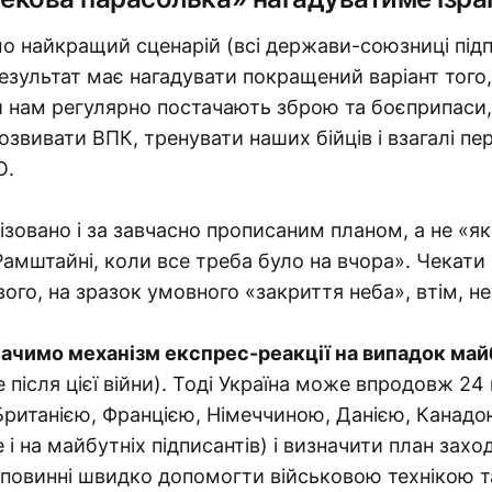
о найкращий сценарій (всі держави-союзниці підп
результат має нагадувати покращений варіант того
и нам регулярно постачають зброю та боєприпаси,
звивати ВПК, тренувати наших бійців і взагалі пе
О.
нізовано і за завчасно прописаним планом, а не «я
амштайні, коли все треба було на вчора». Чекати
ого, на зразок умовного «закриття неба», втім, не
значимо механізм експрес-реакції на випадок ма
 після цієї війни). Тоді Україна може впродовж 24
 Британією, Францією, Німеччиною, Данією, Канадо
 на майбутніх підписантів) і визначити план заході
повинні швидко допомогти військовою технікою т