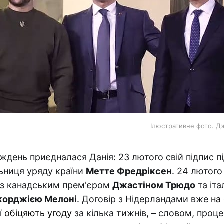
Ілюстративне фото. Д
ждень приєдналася Данія: 23 лютого cвій підпис п
ьниця уряду країни
Метте Фредріксен
. 24 лютого
з канадським прем'єром
Джастіном Трюдо
та іт
орджією Мелоні
. Договір з Нідерландами вже
на
ії
обіцяють угоду
за кілька тижнів, – словом, проце