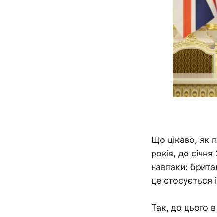
Що цікаво, як п
років, до січня
навпаки: брита
це стосується і
Так, до цього 