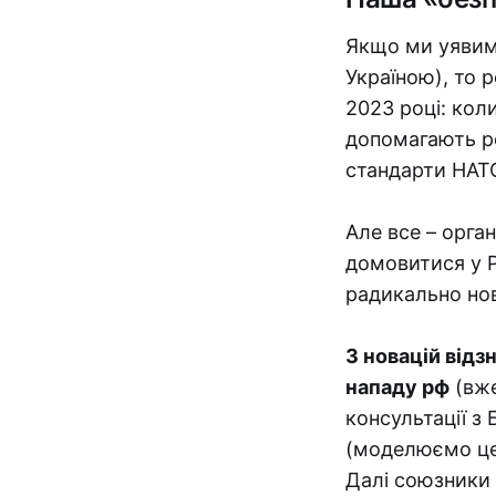
Якщо ми уявим
Україною), то 
2023 році: кол
допомагають ро
стандарти НАТ
Але все – орга
домовитися у Р
радикально нов
З новацій від
нападу рф
(вже
консультації з
(моделюємо це і
Далі союзники 