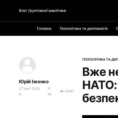
Блог ґрунтовної аналітики
Головна
Геополітика та дипломатія
О
ГЕОПОЛІТИКА ТА ДИ
Вже н
НАТО: 
Юрій Іженко
27 лют 2024
11
12941
безпе
р.
хв.