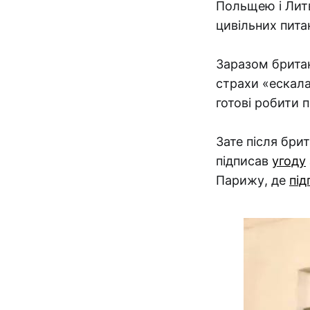
Польщею і Литв
цивільних пита
Заразом британ
страхи «ескала
готові робити 
Зате після бри
підписав
угоду
Парижу, де
під