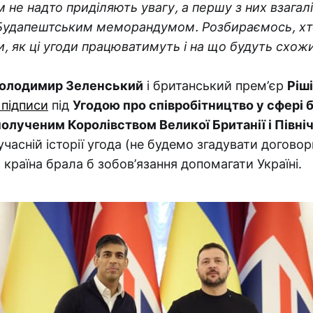
не надто приділяють увагу, а першу з них взагалі
Будапештським меморандумом. Розбираємось, хто
, як ці угоди працюватимуть і на що будуть схож
олодимир Зеленський
і британський прем’єр
Ріш
 підписи
під
Угодою про співробітництво у сфері 
олученим Королівством Великої Британії і Північн
учасній історії угода (не будемо згадувати догово
ь країна брала б зобов’язання допомагати Україні.