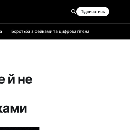
Підписатись
а
Боротьба з фейками та цифрова гігієна
 й не
иками