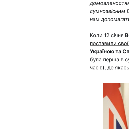
домовленостям 
сумнозвісним 
нам допомагати
Коли 12 січня
В
поставили свої
Україною та Сп
була перша в с
часів), де якас