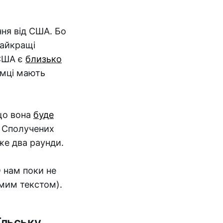
ння від США. Бо
найкращі
 США є
близько
імці мають
 що вона
буде
а Сполучених
вже два раунди.
О нам поки не
ямим текстом).
льську...