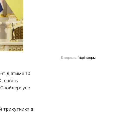
Джерело: 
Укрінформ
ент діятиме 10
, навіть
 Спойлер: усе
й трикутник» з