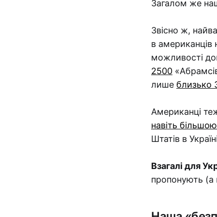
Загалом же на
Звісно ж, найв
в американців 
можливості до
2500
«Абрамсів
лише
близько 
Американці теж
навіть більшою
Штатів в Україн
Взагалі для Ук
пропонують (а 
Наша «безп