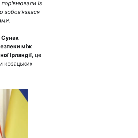
 порівнювали із
 зобов’язався
ими.
і Сунак
безпеки між
ої Ірландії
, це
ри козацьких