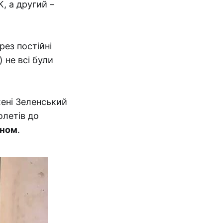
, а другий –
ез постійні
 не всі були
ені Зеленський
олетів до
оном
.