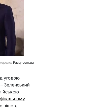
жерело: 
Facty.com.ua
ід угодою
 – Зеленський
алійською
 фінальному
с пішов.