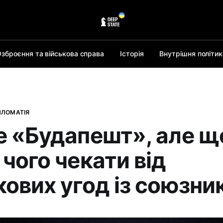
зброєння та військова справа
Історія
Внутрішня політик
ПЛОМАТІЯ
е «Будапешт», але ще
чого чекати від
кових угод із союзн