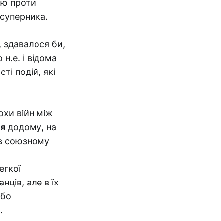
єю проти
 суперника.
, здавалося би,
н.е. і відома
ті подій, які
охи війн між
я
додому, на
 в союзному
егкої
нців, але в їх
або
.