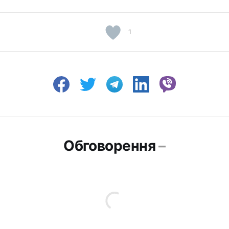
1
Обговорення
–