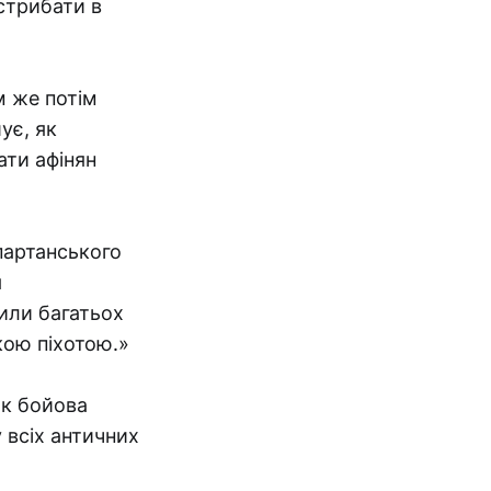
 стрибати в
м же потім
ує, як
ати афінян
партанського
я
тили багатьох
кою піхотою.»
як бойова
 всіх античних