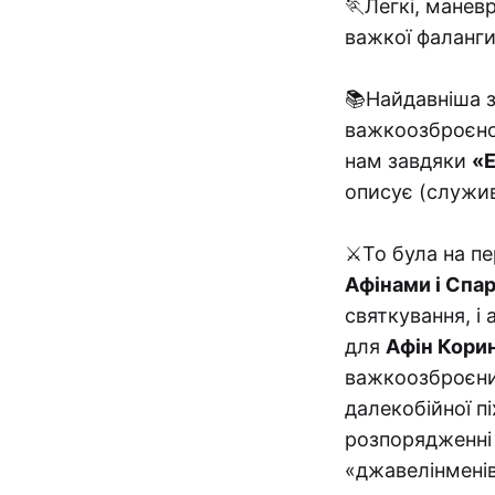
🏃Легкі, манев
важкої фаланги
📚Найдавніша з
важкоозброєної 
нам завдяки
«Е
описує (служив
⚔️То була на п
Афінами і Спа
святкування, і 
для
Афін Кори
важкоозброєних
далекобійної пі
розпорядженні б
«джавелінменів