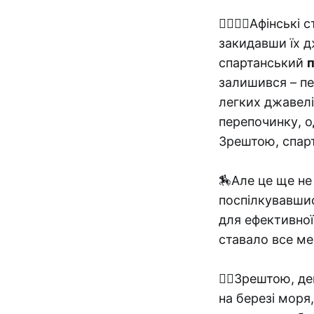
🏃‍♂️🏃‍♂️Афінсь
закидавши їх д
спартанський
залишився – пе
легких джавелі
перепочинку, о
Зрештою, спарт
🏇Але це ще не
поспілкувавшис
для ефективної
ставало все мен
🏊‍♀️Зрештою, 
на березі моря,