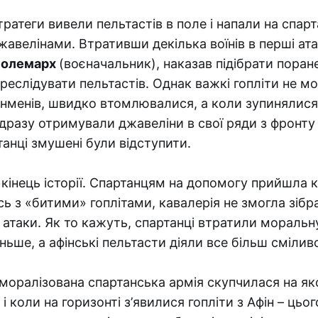
кі стратеги вивели пельтастів в поле і напали на спарт
жавелінами. Втративши декілька воїнів в перші ата
полемарх
(воєначальник), наказав підібрати поране
реслідувати пельтастів. Однак важкі гопліти не м
нменів, швидко втомлювалися, а коли зупинялися
дразу отримували джавеліни в свої ряди з фронту і
анці змушені були відступити.
 кінець історії. Спартанцям на допомогу прийшла к
ь з «битими» гоплітами, кавалерія не змогла зібр
 атаки. Як то кажуть, спартанці втратили моральну
ьше, а афінські пельтасти діяли все більш сміливо
деморалізована спартанська армія скупчилася на як
 і коли на горизонті з’явилися гопліти з Афін – цьо