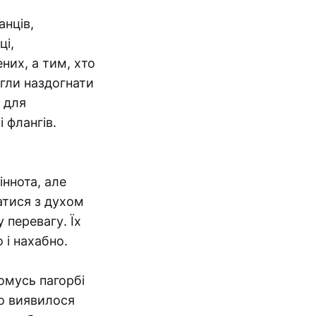
анців,
ці,
них, а тим, хто
огли наздогнати
 для
 флангів.
іннота, але
атися з духом
 перевагу. Їх
 і нахабно.
омусь пагорбі
го виявилося