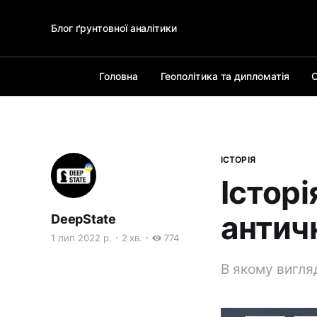
Блог ґрунтовної аналітики
Головна
Геополітика та дипломатія
О
ІСТОРІЯ
Історі
антич
DeepState
1 лип 2022 р.
2 хв.
774
В якому вигля