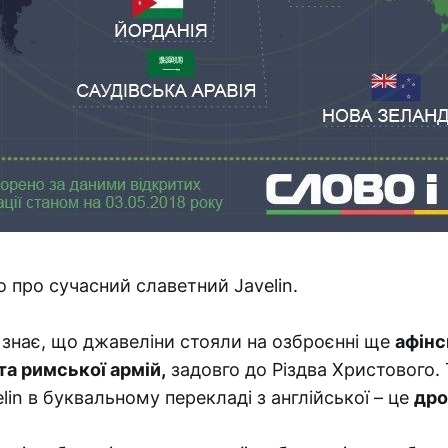
о про сучасний славетний Javelin.
 знає, що джавеліни стояли на озброєнні ще
афінс
та римської армій,
задовго до Різдва Христового. 
lin в буквальному перекладі з англійської – це
дро