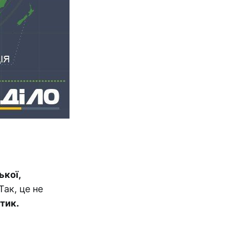
ької,
Так, це не
тик.