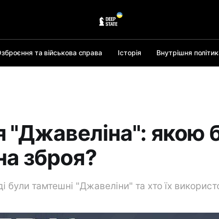
зброєння та військова справа
Історія
Внутрішня політик
я "Джавеліна": якою 
на зброя?
ді були тамтешні "Джавеліни" та хто їх викорис