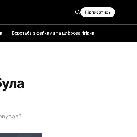
Підписатись
а
Боротьба з фейками та цифрова гігієна
була
товував?