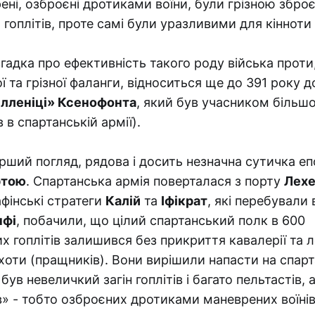
рені, озброєні дротиками воїни, були грізною збро
 гоплітів, проте самі були уразливими для кінноти
гадка про ефективність такого роду війська проти
та грізної фаланги, відноситься ще до 391 року до 
лленіці» Ксенофонта
, який був учасником більшос
 в спартанській армії).
ерший погляд, рядова і досить незначна сутичка еп
ртою
. Спартанська армія поверталася з порту
Лехе
афінські стратеги
Калій
та
Іфікрат
, які перебували
нфі
, побачили, що цілий спартанський полк в 600
 гоплітів залишився без прикриття кавалерії та л
хоти (пращників). Вони вирішили напасти на спарта
ув невеличкий загін гоплітів і багато пельтастів, 
» - тобто озброєних дротиками маневрених воїнів