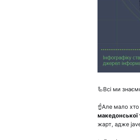
🦾Всі ми знаєм
☝️Але мало хто
македонської 
жарт, адже jave