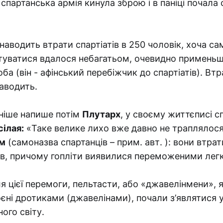
 спартанська армія кинула зброю і в паніці почала
 наводить втрати спартіатів в 250 чоловік, хоча са
туватися вдалося небагатьом, очевидно применьш
ба (він - афінський перебіжчик до спартіатів). Втр
аводить.
зніше напише потім
Плутарх
, у своєму життєписі с
ілая:
«Таке велике лихо вже давно не траплялос
м
(самоназва спартанців – прим. авт. ): вони втра
ів, причому гопліти виявилися переможеними лег
ля цієї перемоги, пельтасти, або «джавелінмени», 
єні дротиками (джавелінами), почали з’являтися у
ого світу.