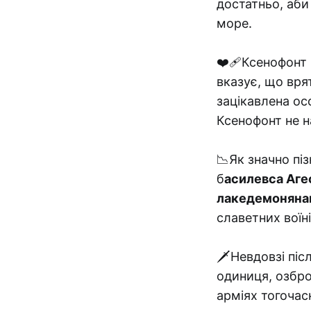
достатньо, аби
море.
❤️‍🩹Ксенофонт
вказує, що вря
зацікавлена осо
Ксенофонт не н
📉Як значно пі
б
асилевса Агес
лакедемоняна
славетних воїн
🗡Невдовзі піс
одиниця, озбро
арміях тогочасн