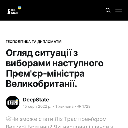
ГЕОПОЛІТИКА ТА ДИПЛОМАТІЯ
Огляд ситуації з
виборами наступного
Прем'єр-міністра
Великобританії.
DeepState
15 серп 2022 р.
1 хвилина
1728
🤔Чи зможе стати Ліз Трас прем'єром
Великої Британії? Які насправді шанси у