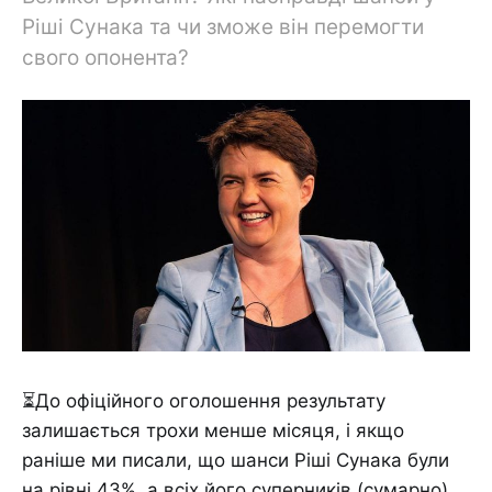
Ріші Сунака та чи зможе він перемогти
свого опонента?
⏳До офіційного оголошення результату
залишається трохи менше місяця, і якщо
раніше ми писали, що шанси Ріші Сунака були
на рівні 43%, а всіх його суперників (сумарно),