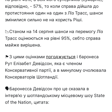
відповідно, - 57%, то коли справа дійшла до
протистояння один на один з Ліз Трасс, шанси
змінилися сильно не на користь Ріші.
📉Станом на 14 серпня шанси на перемогу Ліз
Трасс оцінюються на рівні 95%, себто справа
майже вирішена.
🏴󠁧󠁢󠁳󠁣󠁴󠁿З цими оцінками
погоджується
і баронеса
Рут Елізабет Девідсон, яка є членом
Консервативної партії, а в минулому очолювала
Консерваторів Шотландії.
🗣Баронесса Девідсон про це сказала в
інтерв’ю у шотландському місцевому шоу State
of the Nation, цитата: