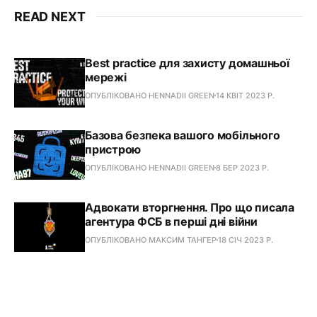
READ NEXT
Best practice для захисту домашньої
мережі
ОПУБЛІКОВАНО HENNADII GREEN
14 КВІТ 2023 Р.
Базова безпека вашого мобільного
пристрою
ОПУБЛІКОВАНО HENNADII GREEN
8 БЕР 2023 Р.
Адвокати вторгнення. Про що писала
агентура ФСБ в перші дні війни
ОПУБЛІКОВАНО МАКСИМ ТАНГЕР
18 СІЧ 2023 Р.