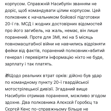
корпусом. Справжній Насибулін званням не
доріс, щоб командувати цілим корпусом. Цей
полковник є начальником бойової підготовки
20-ї гв. МСД і жодних достовірних відомостей
про його загибель, на жаль, немає, він лише
поранений. Проте для ЗМІ, які на 5 місяць
повномасштабної війни не навчились відрізняти
фейки від фактів, поранений полковник=вбитий
генерал і перевіряти інформацію ніхто не буде,
зарплату і так платять.
🎁Щодо реальних втрат орків: дійсно був удар
по командному пункту 20-ї гвардійської
мотострілецької дивізії. Згаданий вище
Насибулін отримав поранення, можливо згодом
здохне. Два полковника Алєксєй Горобєц та
Сєргєй Кенс по-справжньому більше не