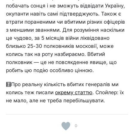
побачать сонця і не зможуть відвідати Україну,
окупанти навіть самі підтверджують. Також є
втрати пораненими чи вбитими різних офіцерів
з меншими званнями. Для розуміння наскільки
це чудово, за 5 місяців війни ліквідовано
близько 25-30 полковників московії, може
колись так на роту назбираємо. Вбитий
полковник — це не повсякденне явище, що
робить цю подію особливо цінною.
🧮Про реальну кількість вбитих генералів ми
колись теж писали
окрему статтю
. Спойлер: їх
не мало, але не треба перебільшувати.
0