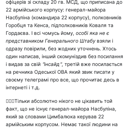
офіцерів зі складу 20 гв. МСД, що приписана до
22 армійського корпусу: генерал-майора
Насбуліна (командира 22 корпусу), полковників
Горобця та Кенса, підполковників Коваля та
Гордаєва. І всі чомусь йому,
особі яка не є
представником Генерального Штабу
взяли і
одразу повірили, без жодних уточнень. Хтось
один написав, інший скомуніздив без посилання
і видав за свій
"інсайд"
, третій вже посилається
на речника Одеської ОВА який звик писати у
своєму телеграмі про все, що прочитає десь в
інтернеті і т.д.
🤷🏼‍♀️Тільки абсолютно нікого не цікавить той
факт, що не існує генерал-майора Насбуліна,
який за словами Цимбалюка керував 22
армійським корпусом. Немає такої людини на