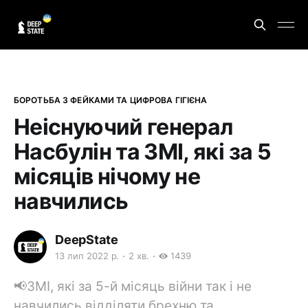
БОРОТЬБА З ФЕЙКАМИ ТА ЦИФРОВА ГІГІЄНА
Неіснуючий генерал
Насбулін та ЗМІ, які за 5
місяців нічому не
навчились
DeepState
13 лип 2022 р.
2 хв.
1439
📢ЗМІ, які за 5-й місяць війни так і не
навчились відділяти брехню та