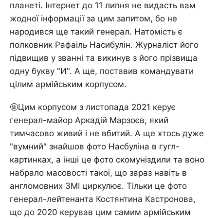
планеті. Інтернет до 11 липня не видасть вам
жодної інформації за цим запитом, бо не
народився ще такий генерал. Натомість є
полковник Рафаіль Насибулін. Журналіст його
підвищив у званні та викинув з його прізвища
одну букву "И". А ще, поставив командувати
цілим армійським корпусом.
🤬Цим корпусом з листопада 2021 керує
генерал-майор Аркадій Марзоєв, який
тимчасово живий і не вбитий. А ще хтось дуже
"вумний" знайшов фото Насбуліна в гугл-
картинках, а інші це фото скомуніздили та воно
набрало масовості такої, що зараз навіть в
англомовних ЗМІ циркулює. Тільки це фото
генерал-лейтенанта Костянтина Кастронова,
що до 2020 керував цим самим армійським