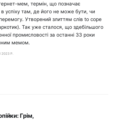
нтернет-мем, термін, що позначає
 в успіху там, де його не може бути, чи
перемогу. Утворений злиттям слів to cope
аркотик). Так уже сталося, що здебільшого
ронної промисловості за останні 33 роки
иним мемом.
Ч 2023 Р.
пійки: Грім,