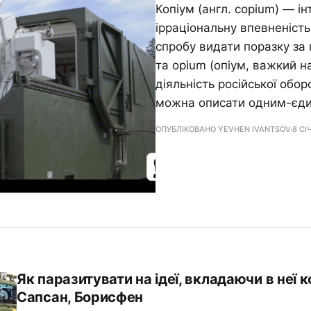
Копіум (англ. copium) — і
ірраціональну впевненість
спробу видати поразку за 
та opium (опіум, важкий н
діяльність російської обо
можна описати одним-єд
ОПУБЛІКОВАНО YEVHEN IVANTSOV
8 СІ
Як паразитувати на ідеї, вкладаючи в неї ко
Сапсан, Борисфен