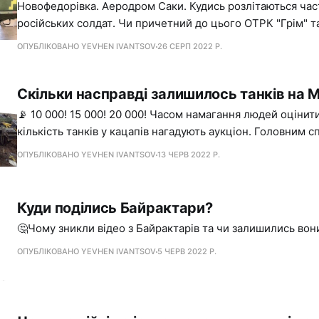
Новофедорівка. Аеродром Саки. Кудись розлітаються част
російських солдат. Чи причетний до цього ОТРК "Грім" т
історія одного з найбільших довгобудів України?
ОПУБЛІКОВАНО YEVHEN IVANTSOV
26 СЕРП 2022 Р.
Скільки насправді залишилось танків на М
📡 10 000! 15 000! 20 000! Часом намагання людей оціни
кількість танків у кацапів нагадують аукціон. Головним 
іграх звісно ж виступає Вікіпедія з її даними, які, вочеви
ОПУБЛІКОВАНО YEVHEN IVANTSOV
13 ЧЕРВ 2022 Р.
далеко від правди, однак, така вже доля Вікіпедії: форму
думку.
Куди поділись Байрактари?
🤔Чому зникли відео з Байрактарів та чи залишились вон
ОПУБЛІКОВАНО YEVHEN IVANTSOV
5 ЧЕРВ 2022 Р.