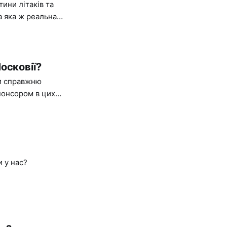
ини літаків та
а яка ж реальна
осковії?
ти справжню
спонсором в цих
дь, знаходяться
вати суспільну
и у нас?