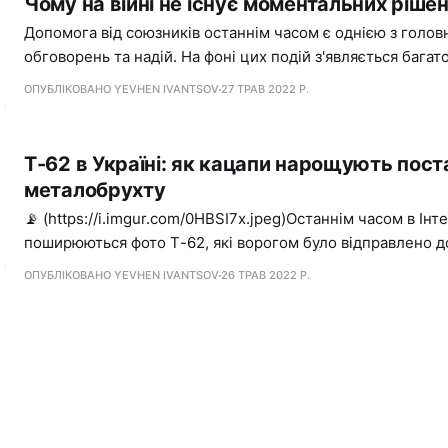
Чому на війні не існує моментальних ріше
Допомога від союзників останнім часом є однією з голов
обговорень та надій. На фоні цих подій з'являється багато
громадяни починають вважати іноземною зброю кнопкою
ОПУБЛІКОВАНО YEVHEN IVANTSOV
27 ТРАВ 2022 Р.
Т-62 в Україні: як кацапи нарощують пос
металобрухту
📡 (https://i.imgur.com/0HBSI7x.jpeg)Останнім часом в Інт
поширюються фото Т-62, які ворогом було відправлено до
Відповідно до резонансу цієї новини формується багато мі
ОПУБЛІКОВАНО YEVHEN IVANTSOV
26 ТРАВ 2022 Р.
аналітики, щодо цих подій.