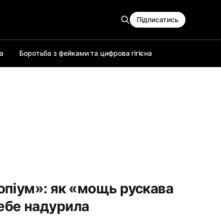
Підписатись
а
Боротьба з фейками та цифрова гігієна
опіум»: як «мощь рускава
ебе надурила