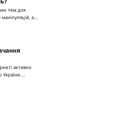
нь?
них тем для
 маніпуляцій, а
 "перемога".
тачання
ернеті активно
 України.
фів, ідей та